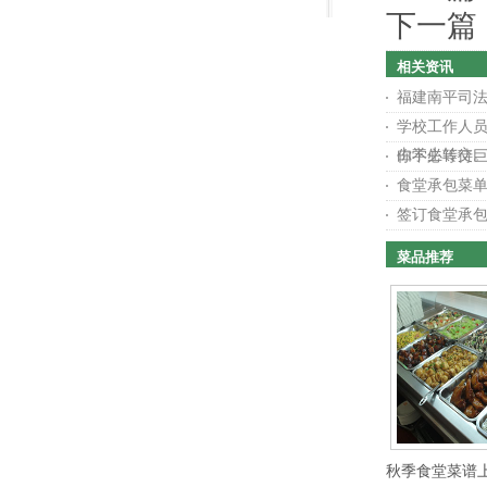
下一篇
相关资讯
福建南平司
学校工作人员
由学生转交
你不必等待巨
食堂承包菜
签订食堂承
菜品推荐