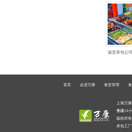
饭堂承包公
首页
走进万康
食堂管理
食
上海万康餐
号-2
全国24小时
版权所有
承包工厂