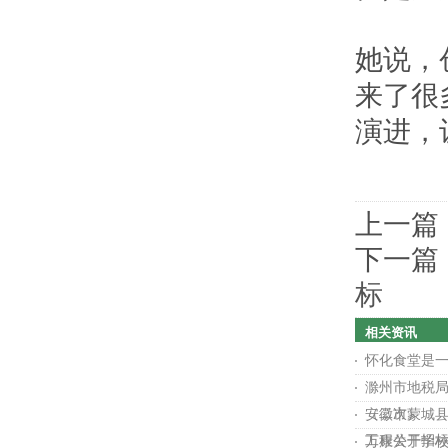
她说，
来了很多
演进，
上一篇
下一篇
标
相关资讯
怀化食堂是
滁州市地税
（二次）
安徽市蒙城
工程公开招
万康关于学