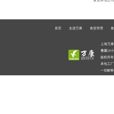
食堂承包公
首页
走进万康
食堂管理
食
上海万康餐
号-2
全国24小时
版权所有
承包工厂
一切解释