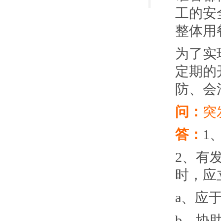
工的安
整体用
为了实
定期的
防、会
问：
突
答：
1
2、有
时，应
a、应
b、协