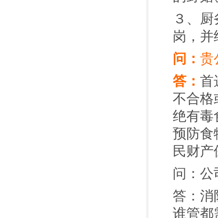
３、厨
岗，并
问：
贵
答：
首
不合格
绝有毒
预防食
民财产
问：公
答：消
谁管都