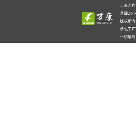
上海万康餐
号-2
全国24小时
版权所有
承包工厂
一切解释